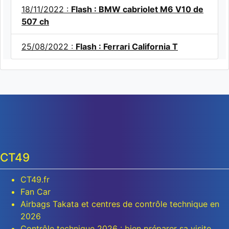
18/11/2022 :
Flash : BMW cabriolet M6 V10 de
507 ch
25/08/2022 :
Flash : Ferrari California T
CT49
CT49.fr
Fan Car
Airbags Takata et centres de contrôle technique en
2026
Contrôle technique 2026 : bien préparer sa visite