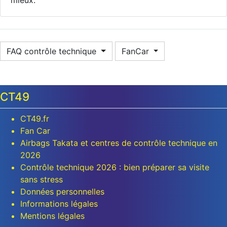
FAQ contrôle technique
FanCar
CT49
CT49.fr
Fan Car
Airbags Takata et centres de contrôle technique en
2026
Contrôle technique 2026 : bien préparer sa visite
sans stress
Données personnelles
Informations légales
Mentions légales