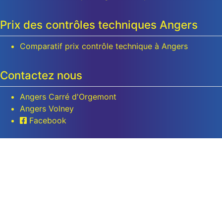
Prix des contrôles techniques Angers
Comparatif prix contrôle technique à Angers
Contactez nous
Angers Carré d'Orgemont
Angers Volney
Facebook