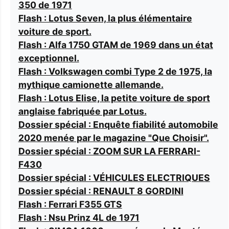
350 de 1971
Flash : Lotus Seven, la plus élémentaire
voiture de sport.
Flash : Alfa 1750 GTAM de 1969 dans un état
exceptionnel.
Flash : Volkswagen combi Type 2 de 1975, la
mythique camionette allemande.
Flash : Lotus Elise, la petite voiture de sport
anglaise fabriquée par Lotus.
Dossier spécial : Enquête fiabilité automobile
2020 menée par le magazine "Que Choisir".
Dossier spécial : ZOOM SUR LA FERRARI-
F430
Dossier spécial : VÉHICULES ELECTRIQUES
Dossier spécial : RENAULT 8 GORDINI
Flash : Ferrari F355 GTS
Flash : Nsu Prinz 4L de 1971