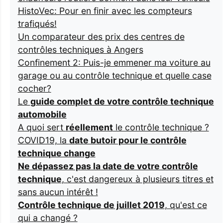
HistoVec: Pour en finir avec les compteurs
trafiqués!
Un comparateur des prix des centres de
contrôles techniques à Angers
Confinement 2: Puis-je emmener ma voiture au
garage ou au contrôle technique et quelle case
cocher?
Le
guide complet de votre contrôle technique
automobile
A quoi sert
réellement
le contrôle technique ?
COVID19, la
date butoir pour le contrôle
technique change
Ne dépassez pas la date de votre contrôle
technique
, c'est dangereux à plusieurs titres et
sans aucun intérêt !
Contrôle technique de juillet 2019
, qu'est ce
qui a changé ?