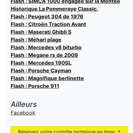
Flash : SIMCA 1000 engagée sur la Montée
Historique La Pommeraye Classic.
Flash : Peugeot 304 de 1976
Flash : Citroën Traction Avant
Flash : Maserati Ghibli S
Flash : Méhari plage
Flash : Mercedes v8 biturbo
Flash : Megane rs de 2009
Flash : Mercedes 190SL
Flash : Porsche Cayman
Flash : Magnifique berlinette
Flash : Porsche 911
Ailleurs
Facebook
Réservez votre contrôle technique en ligne