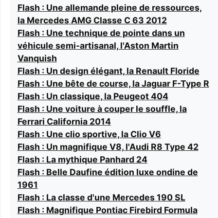
Flash : Une allemande pleine de ressources,
la Mercedes AMG Classe C 63 2012
Flash : Une technique de pointe dans un
véhicule semi-artisanal, l'Aston Martin
Vanquish
Flash : Un design élégant, la Renault Floride
Flash : Une bête de course, la Jaguar F-Type R
Flash : Un classique, la Peugeot 404
Flash : Une voiture à couper le souffle, la
Ferrari California 2014
Flash : Une clio sportive, la Clio V6
Flash : Un magnifique V8, l'Audi R8 Type 42
Flash : La mythique Panhard 24
Flash : Belle Daufine édition luxe ondine de
1961
Flash : La classe d'une Mercedes 190 SL
Flash : Magnifique Pontiac Firebird Formula