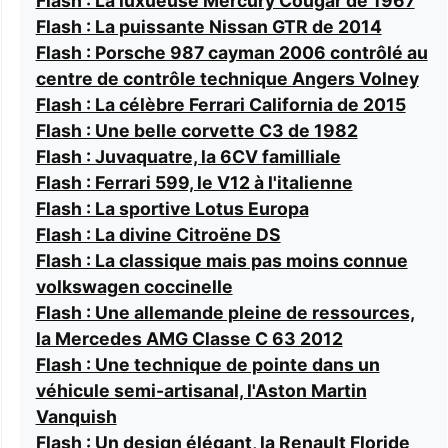
Flash : La luxueuse Mercury Cougar de 1967
Flash : La puissante Nissan GTR de 2014
Flash : Porsche 987 cayman 2006 contrôlé au
centre de contrôle technique Angers Volney
Flash : La célèbre Ferrari California de 2015
Flash : Une belle corvette C3 de 1982
Flash : Juvaquatre, la 6CV familliale
Flash : Ferrari 599, le V12 à l'italienne
Flash : La sportive Lotus Europa
Flash : La divine Citroëne DS
Flash : La classique mais pas moins connue
volkswagen coccinelle
Flash : Une allemande pleine de ressources,
la Mercedes AMG Classe C 63 2012
Flash : Une technique de pointe dans un
véhicule semi-artisanal, l'Aston Martin
Vanquish
Flash : Un design élégant, la Renault Floride