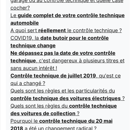
garage ou au contrôle technique et quelle case
cocher?
Le
guide complet de votre contrôle technique
automobile
A quoi sert
réellement
le contrôle technique ?
COVID19, la
date butoir pour le contrôle
technique change
Ne dépassez pas la date de votre contrôle
technique
, c'est dangereux à plusieurs titres et
sans aucun intérêt !
Contrôle technique de juillet 2019
, qu'est ce
qui a changé ?
Quels sont les règles et les particularités du
contrôle technique des voitures électriques
?
Quels sont les règles du
contrôle technique
des voitures de collection
?
Pourquoi le
contrôle technique du 20 mai
2018
a été un changement radical ?