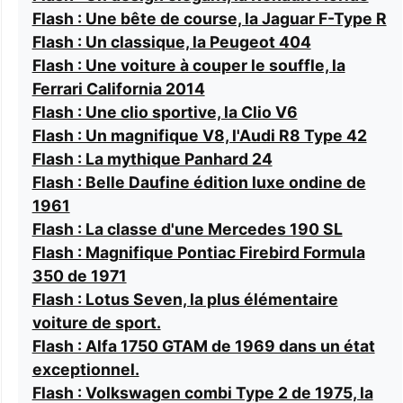
Flash : Une bête de course, la Jaguar F-Type R
Flash : Un classique, la Peugeot 404
Flash : Une voiture à couper le souffle, la
Ferrari California 2014
Flash : Une clio sportive, la Clio V6
Flash : Un magnifique V8, l'Audi R8 Type 42
Flash : La mythique Panhard 24
Flash : Belle Daufine édition luxe ondine de
1961
Flash : La classe d'une Mercedes 190 SL
Flash : Magnifique Pontiac Firebird Formula
350 de 1971
Flash : Lotus Seven, la plus élémentaire
voiture de sport.
Flash : Alfa 1750 GTAM de 1969 dans un état
exceptionnel.
Flash : Volkswagen combi Type 2 de 1975, la