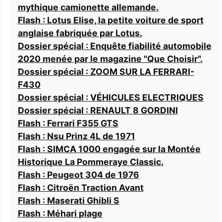
mythique camionette allemande.
Flash : Lotus Elise, la petite voiture de sport
anglaise fabriquée par Lotus.
Dossier spécial : Enquête fiabilité automobile
2020 menée par le magazine "Que Choisir".
Dossier spécial : ZOOM SUR LA FERRARI-
F430
Dossier spécial : VÉHICULES ELECTRIQUES
Dossier spécial : RENAULT 8 GORDINI
Flash : Ferrari F355 GTS
Flash : Nsu Prinz 4L de 1971
Flash : SIMCA 1000 engagée sur la Montée
Historique La Pommeraye Classic.
Flash : Peugeot 304 de 1976
Flash : Citroën Traction Avant
Flash : Maserati Ghibli S
Flash : Méhari plage