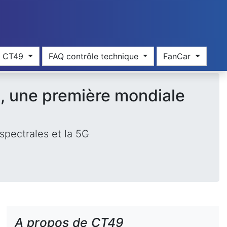
res CT49
FAQ contrôle technique
FanCar
G, une première mondiale
spectrales et la 5G
A propos de CT49