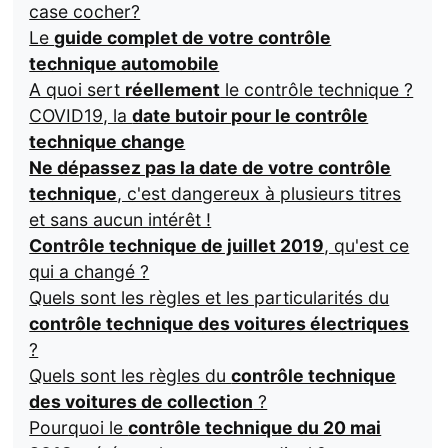
case cocher?
Le
guide complet de votre contrôle
technique automobile
A quoi sert
réellement
le contrôle technique ?
COVID19, la
date butoir pour le contrôle
technique change
Ne dépassez pas la date de votre contrôle
technique
, c'est dangereux à plusieurs titres
et sans aucun intérêt !
Contrôle technique de juillet 2019
, qu'est ce
qui a changé ?
Quels sont les règles et les particularités du
contrôle technique des voitures électriques
?
Quels sont les règles du
contrôle technique
des voitures de collection
?
Pourquoi le
contrôle technique du 20 mai