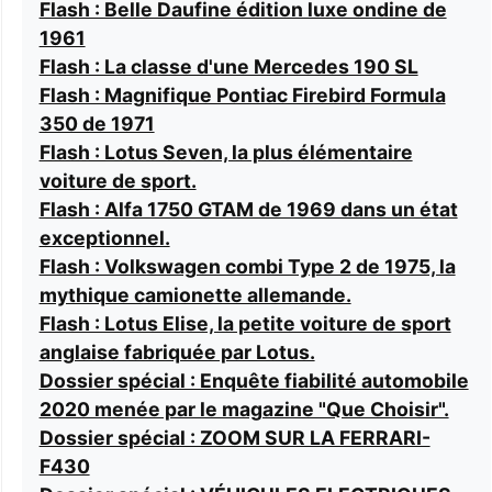
Flash : Belle Daufine édition luxe ondine de
1961
Flash : La classe d'une Mercedes 190 SL
Flash : Magnifique Pontiac Firebird Formula
350 de 1971
Flash : Lotus Seven, la plus élémentaire
voiture de sport.
Flash : Alfa 1750 GTAM de 1969 dans un état
exceptionnel.
Flash : Volkswagen combi Type 2 de 1975, la
mythique camionette allemande.
Flash : Lotus Elise, la petite voiture de sport
anglaise fabriquée par Lotus.
Dossier spécial : Enquête fiabilité automobile
2020 menée par le magazine "Que Choisir".
Dossier spécial : ZOOM SUR LA FERRARI-
F430