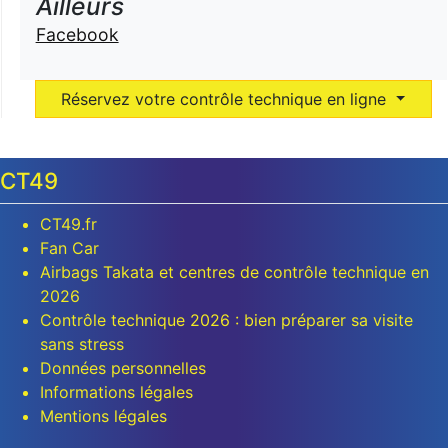
Ailleurs
Facebook
Réservez votre contrôle technique en ligne
CT49
CT49.fr
Fan Car
Airbags Takata et centres de contrôle technique en
2026
Contrôle technique 2026 : bien préparer sa visite
sans stress
Données personnelles
Informations légales
Mentions légales