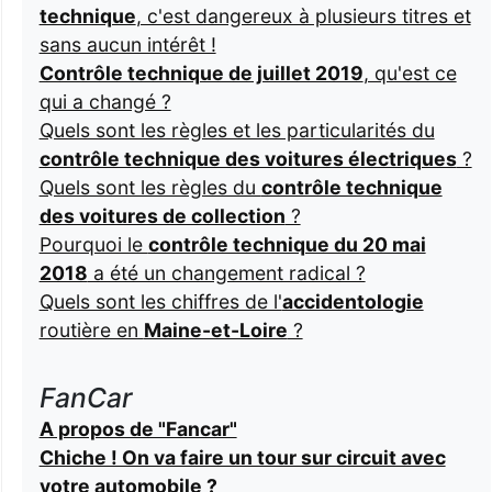
technique
, c'est dangereux à plusieurs titres et
sans aucun intérêt !
Contrôle technique de juillet 2019
, qu'est ce
qui a changé ?
Quels sont les règles et les particularités du
contrôle technique des voitures électriques
?
Quels sont les règles du
contrôle technique
des voitures de collection
?
Pourquoi le
contrôle technique du 20 mai
2018
a été un changement radical ?
Quels sont les chiffres de l'
accidentologie
routière en
Maine-et-Loire
?
FanCar
A propos de "Fancar"
Chiche ! On va faire un tour sur circuit avec
votre automobile ?