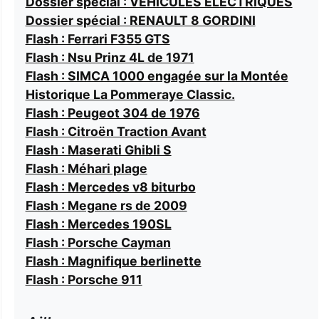
Dossier spécial : VÉHICULES ELECTRIQUES
Dossier spécial : RENAULT 8 GORDINI
Flash : Ferrari F355 GTS
Flash : Nsu Prinz 4L de 1971
Flash : SIMCA 1000 engagée sur la Montée
Historique La Pommeraye Classic.
Flash : Peugeot 304 de 1976
Flash : Citroën Traction Avant
Flash : Maserati Ghibli S
Flash : Méhari plage
Flash : Mercedes v8 biturbo
Flash : Megane rs de 2009
Flash : Mercedes 190SL
Flash : Porsche Cayman
Flash : Magnifique berlinette
Flash : Porsche 911