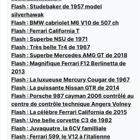
Flash : Studebaker de 1957 model
silverhawak
Flash : BMW cabriolet M6 V10 de 507 ch
Flash : Ferrari California T
Flash : Superbe NSU de 1971
Flash : Très belle Tr4 de 1967
Flash : Superbe Mercedes AMG GT de 2018
Flash : Magnifique Ferrari F12 Berlinetta de
2013
Flash : La luxueuse Mercury Cougar de 1967
Flash : La puissante Nissan GTR de 2014
Flash : Porsche 987 cayman 2006 contrôlé au
centre de contrôle technique Angers Volney
Flash : La célèbre Ferrari California de 2015
Flash : Une belle corvette C3 de 1982
Flash : Juvaquatre, la 6CV familliale
Flash : Ferrari 599, le V12 à l'italienne