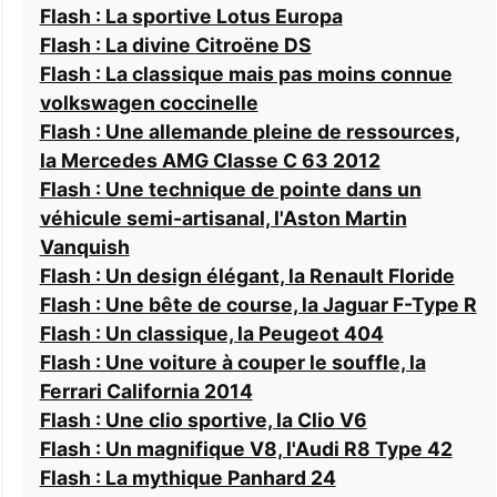
Flash : La sportive Lotus Europa
Flash : La divine Citroëne DS
Flash : La classique mais pas moins connue
volkswagen coccinelle
Flash : Une allemande pleine de ressources,
la Mercedes AMG Classe C 63 2012
Flash : Une technique de pointe dans un
véhicule semi-artisanal, l'Aston Martin
Vanquish
Flash : Un design élégant, la Renault Floride
Flash : Une bête de course, la Jaguar F-Type R
Flash : Un classique, la Peugeot 404
Flash : Une voiture à couper le souffle, la
Ferrari California 2014
Flash : Une clio sportive, la Clio V6
Flash : Un magnifique V8, l'Audi R8 Type 42
Flash : La mythique Panhard 24