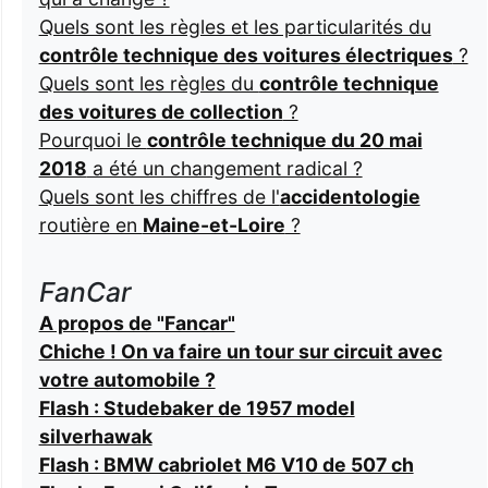
Quels sont les règles et les particularités du
contrôle technique des voitures électriques
?
Quels sont les règles du
contrôle technique
des voitures de collection
?
Pourquoi le
contrôle technique du 20 mai
2018
a été un changement radical ?
Quels sont les chiffres de l'
accidentologie
routière en
Maine-et-Loire
?
FanCar
A propos de "Fancar"
Chiche ! On va faire un tour sur circuit avec
votre automobile ?
Flash : Studebaker de 1957 model
silverhawak
Flash : BMW cabriolet M6 V10 de 507 ch