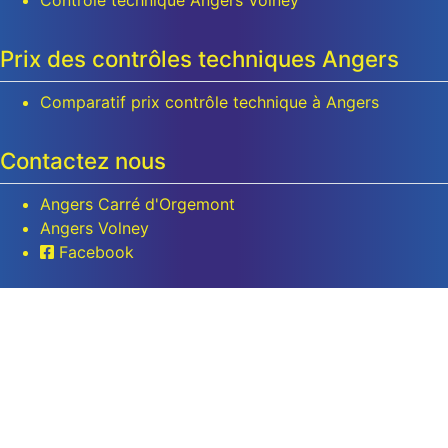
Contrôle technique Angers Volney
Prix des contrôles techniques Angers
Comparatif prix contrôle technique à Angers
Contactez nous
Angers Carré d'Orgemont
Angers Volney
Facebook