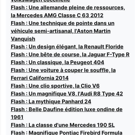
Flash : Une allemande pleine de ressources,
la Mercedes AMG Classe C 63 2012
Flash : Une technique de pointe dans un
véhicule semi-artisanal, l'Aston Martin
Vanquish
Flash : Un design élégant, la Renault Floride
Flash : Une bête de course, la Jaguar F-Type R
Flash : Un classique, la Peugeot 404
Flash : Une voiture à couper le souffle, la
Ferrari California 2014
Flash : Une clio sportive, la Clio V6
Flash : Un magnifique V8, l'Audi R8 Type 42
Flash : La mythique Panhard 24
Flash : Belle Daufine édition luxe ondine de
1961
Flash : La classe d'une Mercedes 190 SL
Flash : Magnifique Pontiac Firebird Formula