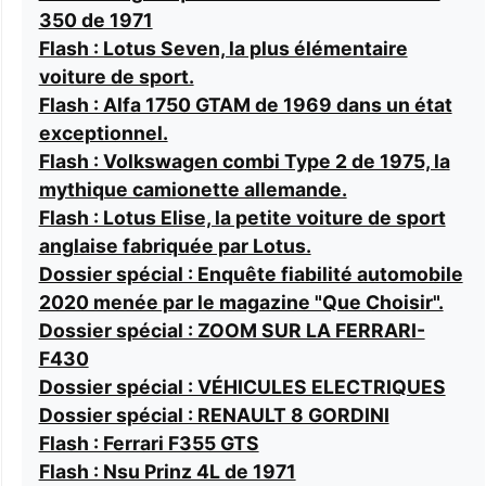
350 de 1971
Flash : Lotus Seven, la plus élémentaire
voiture de sport.
Flash : Alfa 1750 GTAM de 1969 dans un état
exceptionnel.
Flash : Volkswagen combi Type 2 de 1975, la
mythique camionette allemande.
Flash : Lotus Elise, la petite voiture de sport
anglaise fabriquée par Lotus.
Dossier spécial : Enquête fiabilité automobile
2020 menée par le magazine "Que Choisir".
Dossier spécial : ZOOM SUR LA FERRARI-
F430
Dossier spécial : VÉHICULES ELECTRIQUES
Dossier spécial : RENAULT 8 GORDINI
Flash : Ferrari F355 GTS
Flash : Nsu Prinz 4L de 1971