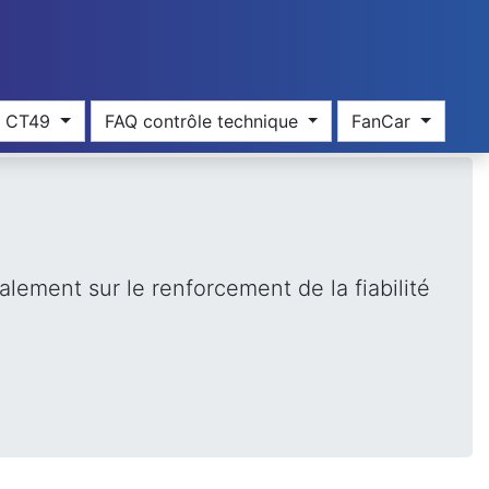
res CT49
FAQ contrôle technique
FanCar
lement sur le renforcement de la fiabilité