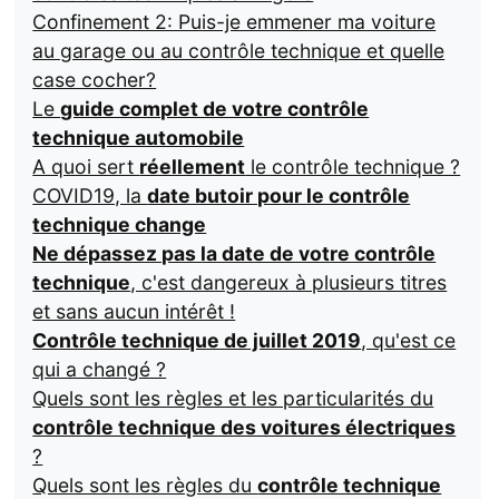
Confinement 2: Puis-je emmener ma voiture
au garage ou au contrôle technique et quelle
case cocher?
Le
guide complet de votre contrôle
technique automobile
A quoi sert
réellement
le contrôle technique ?
COVID19, la
date butoir pour le contrôle
technique change
Ne dépassez pas la date de votre contrôle
technique
, c'est dangereux à plusieurs titres
et sans aucun intérêt !
Contrôle technique de juillet 2019
, qu'est ce
qui a changé ?
Quels sont les règles et les particularités du
contrôle technique des voitures électriques
?
Quels sont les règles du
contrôle technique