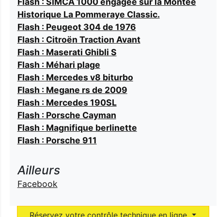
Flash : SIMCA 1000 engagée sur la Montée
Historique La Pommeraye Classic.
Flash : Peugeot 304 de 1976
Flash : Citroën Traction Avant
Flash : Maserati Ghibli S
Flash : Méhari plage
Flash : Mercedes v8 biturbo
Flash : Megane rs de 2009
Flash : Mercedes 190SL
Flash : Porsche Cayman
Flash : Magnifique berlinette
Flash : Porsche 911
Ailleurs
Facebook
Réservez votre contrôle technique en ligne