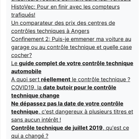
HistoVec: Pour en finir avec les compteurs
trafiqués!
Un comparateur des prix des centres de
contrôles techniques à Angers
Confinement 2: Puis-je emmener ma voiture au
garage ou au contrôle technique et quelle case
cocher?
Le
guide complet de votre contrôle technique
automobile
A quoi sert
réellement
le contrôle technique ?
COVID19, la
date butoir pour le contrôle
technique change
Ne dépassez pas la date de votre contrôle
technique
, c'est dangereux à plusieurs titres et
sans aucun intérêt !
Contrôle technique de juillet 2019
, qu'est ce
qui a changé ?