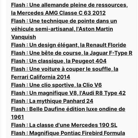
Flash : Une allemande pleine de ressources,
la Mercedes AMG Classe C 63 2012
Flash : Une technique de pointe dans un
véhicule semi-artisanal, l'Aston Martin
Vanquish
Flash : Un design élégant, la Renault Floride
Flash : Une bête de course, la Jaguar F-Type R
Flash : Un classique, la Peugeot 404
Flash : Une voiture à couper le souffle, la
Ferrari California 2014
Flash : Une clio sportive, la Clio V6
Flash : Un magnifique V8, l'Audi R8 Type 42
Flash : La mythique Panhard 24
Flash : Belle Daufine édition luxe ondine de
1961
Flash : La classe d'une Mercedes 190 SL
Flash : Magnifique Pontiac Firebird Formula