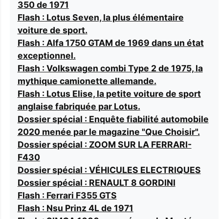
350 de 1971
Flash : Lotus Seven, la plus élémentaire
voiture de sport.
Flash : Alfa 1750 GTAM de 1969 dans un état
exceptionnel.
Flash : Volkswagen combi Type 2 de 1975, la
mythique camionette allemande.
Flash : Lotus Elise, la petite voiture de sport
anglaise fabriquée par Lotus.
Dossier spécial : Enquête fiabilité automobile
2020 menée par le magazine "Que Choisir".
Dossier spécial : ZOOM SUR LA FERRARI-
F430
Dossier spécial : VÉHICULES ELECTRIQUES
Dossier spécial : RENAULT 8 GORDINI
Flash : Ferrari F355 GTS
Flash : Nsu Prinz 4L de 1971