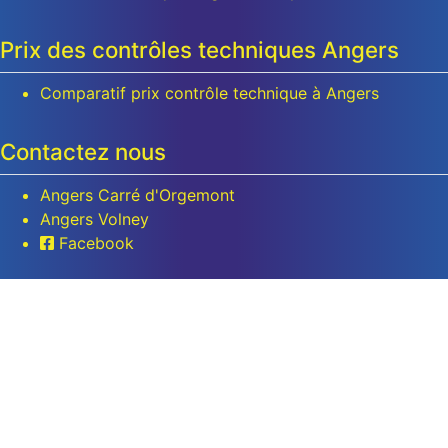
Prix des contrôles techniques Angers
Comparatif prix contrôle technique à Angers
Contactez nous
Angers Carré d'Orgemont
Angers Volney
Facebook