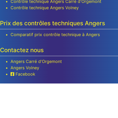
Contrôle technique Angers Carré d'Orgemont
Contrôle technique Angers Volney
Prix des contrôles techniques Angers
Comparatif prix contrôle technique à Angers
Contactez nous
Angers Carré d'Orgemont
Angers Volney
Facebook