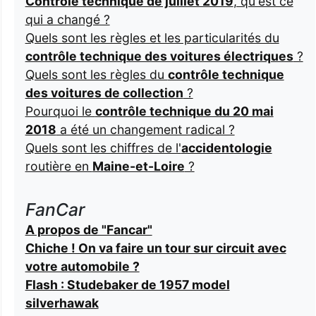
Contrôle technique de juillet 2019
, qu'est ce
qui a changé ?
Quels sont les règles et les particularités du
contrôle technique des voitures électriques
?
Quels sont les règles du
contrôle technique
des voitures de collection
?
Pourquoi le
contrôle technique du 20 mai
2018
a été un changement radical ?
Quels sont les chiffres de l'
accidentologie
routière en
Maine-et-Loire
?
FanCar
A propos de "Fancar"
Chiche ! On va faire un tour sur circuit avec
votre automobile ?
Flash : Studebaker de 1957 model
silverhawak