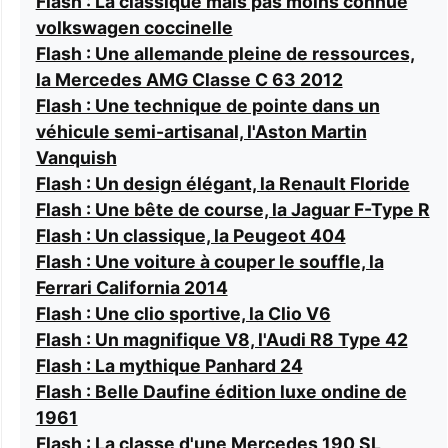
Flash : La classique mais pas moins connue
volkswagen coccinelle
Flash : Une allemande pleine de ressources,
la Mercedes AMG Classe C 63 2012
Flash : Une technique de pointe dans un
véhicule semi-artisanal, l'Aston Martin
Vanquish
Flash : Un design élégant, la Renault Floride
Flash : Une bête de course, la Jaguar F-Type R
Flash : Un classique, la Peugeot 404
Flash : Une voiture à couper le souffle, la
Ferrari California 2014
Flash : Une clio sportive, la Clio V6
Flash : Un magnifique V8, l'Audi R8 Type 42
Flash : La mythique Panhard 24
Flash : Belle Daufine édition luxe ondine de
1961
Flash : La classe d'une Mercedes 190 SL