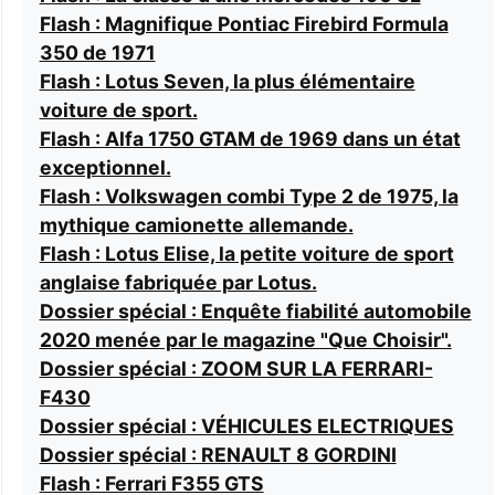
Flash : Magnifique Pontiac Firebird Formula
350 de 1971
Flash : Lotus Seven, la plus élémentaire
voiture de sport.
Flash : Alfa 1750 GTAM de 1969 dans un état
exceptionnel.
Flash : Volkswagen combi Type 2 de 1975, la
mythique camionette allemande.
Flash : Lotus Elise, la petite voiture de sport
anglaise fabriquée par Lotus.
Dossier spécial : Enquête fiabilité automobile
2020 menée par le magazine "Que Choisir".
Dossier spécial : ZOOM SUR LA FERRARI-
F430
Dossier spécial : VÉHICULES ELECTRIQUES
Dossier spécial : RENAULT 8 GORDINI
Flash : Ferrari F355 GTS