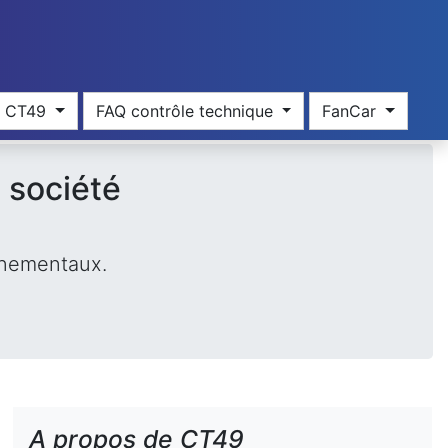
res CT49
FAQ contrôle technique
FanCar
 société
onnementaux.
A propos de CT49