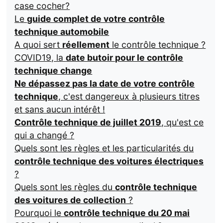
case cocher?
Le
guide complet de votre contrôle
technique automobile
A quoi sert
réellement
le contrôle technique ?
COVID19, la
date butoir pour le contrôle
technique change
Ne dépassez pas la date de votre contrôle
technique
, c'est dangereux à plusieurs titres
et sans aucun intérêt !
Contrôle technique de juillet 2019
, qu'est ce
qui a changé ?
Quels sont les règles et les particularités du
contrôle technique des voitures électriques
?
Quels sont les règles du
contrôle technique
des voitures de collection
?
Pourquoi le
contrôle technique du 20 mai