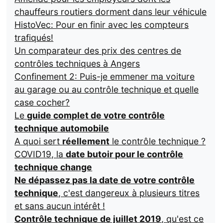
chauffeurs routiers dorment dans leur véhicule
HistoVec: Pour en finir avec les compteurs
trafiqués!
Un comparateur des prix des centres de
contrôles techniques à Angers
Confinement 2: Puis-je emmener ma voiture
au garage ou au contrôle technique et quelle
case cocher?
Le
guide complet de votre contrôle
technique automobile
A quoi sert
réellement
le contrôle technique ?
COVID19, la
date butoir pour le contrôle
technique change
Ne dépassez pas la date de votre contrôle
technique
, c'est dangereux à plusieurs titres
et sans aucun intérêt !
Contrôle technique de juillet 2019
, qu'est ce