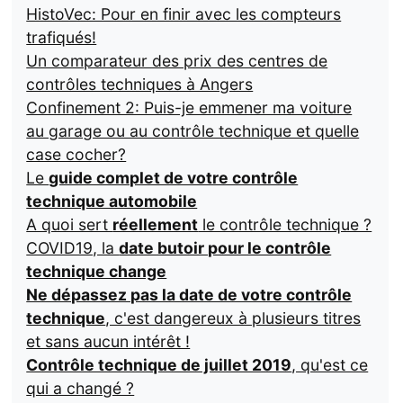
HistoVec: Pour en finir avec les compteurs
trafiqués!
Un comparateur des prix des centres de
contrôles techniques à Angers
Confinement 2: Puis-je emmener ma voiture
au garage ou au contrôle technique et quelle
case cocher?
Le
guide complet de votre contrôle
technique automobile
A quoi sert
réellement
le contrôle technique ?
COVID19, la
date butoir pour le contrôle
technique change
Ne dépassez pas la date de votre contrôle
technique
, c'est dangereux à plusieurs titres
et sans aucun intérêt !
Contrôle technique de juillet 2019
, qu'est ce
qui a changé ?