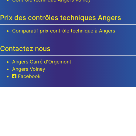
Prix des contrôles techniques Angers
Comparatif prix contrôle technique à Angers
Contactez nous
Angers Carré d'Orgemont
Angers Volney
Facebook